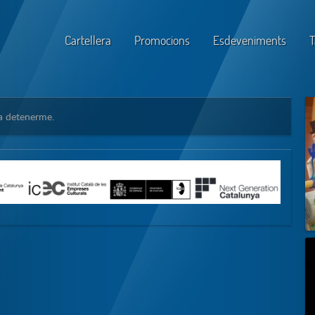
Cartellera
Promocions
Esdeveniments
T
 a detenerme.