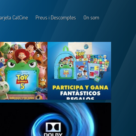
arjeta CatCine
Preus i Descomptes
On som