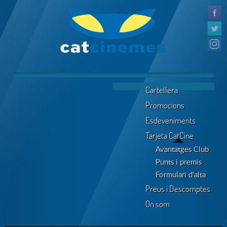
Cartellera
Promocions
Esdeveniments
Tarjeta CatCine
Avantatges Club
Punts i premis
Formulari d'alta
Preus i Descomptes
On som