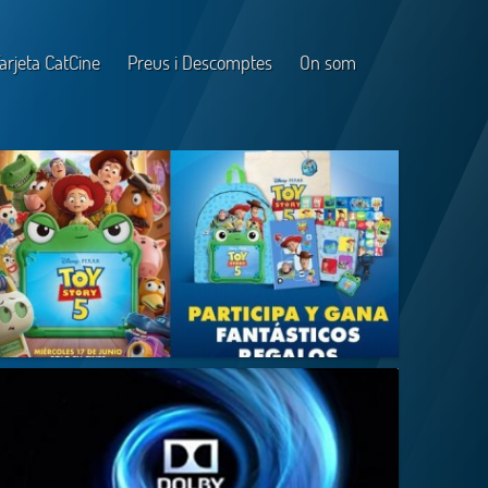
arjeta CatCine
Preus i Descomptes
On som