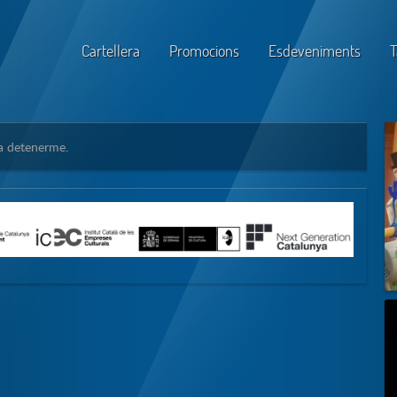
Cartellera
Promocions
Esdeveniments
T
 a detenerme.