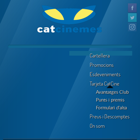
Cartellera
Promocions
Esdeveniments
Tarjeta CatCine
Avantatges Club
Punts i premis
Formulari d'alta
Preus i Descomptes
On som