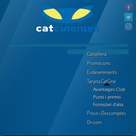
Cartellera
Promocions
Esdeveniments
Tarjeta CatCine
Avantatges Club
Punts i premis
Formulari d'alta
Preus i Descomptes
On som