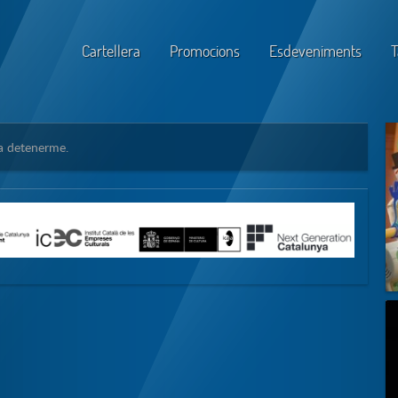
Cartellera
Promocions
Esdeveniments
T
 a detenerme.