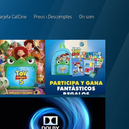
arjeta CatCine
Preus i Descomptes
On som