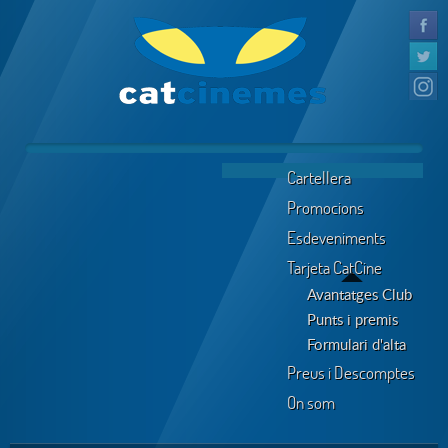
Cartellera
Promocions
Esdeveniments
Tarjeta CatCine
Avantatges Club
Punts i premis
Formulari d'alta
Preus i Descomptes
On som