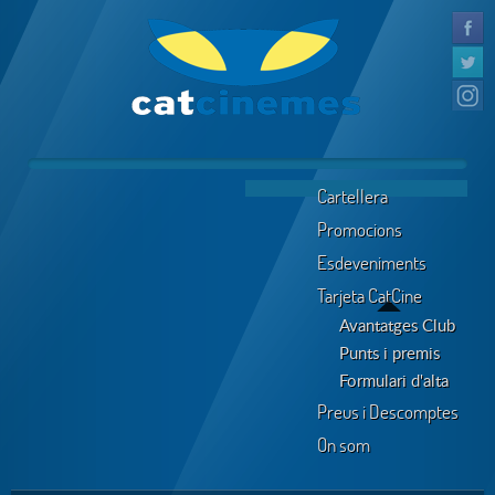
Cartellera
Promocions
Esdeveniments
Tarjeta CatCine
Avantatges Club
Punts i premis
Formulari d'alta
Preus i Descomptes
On som